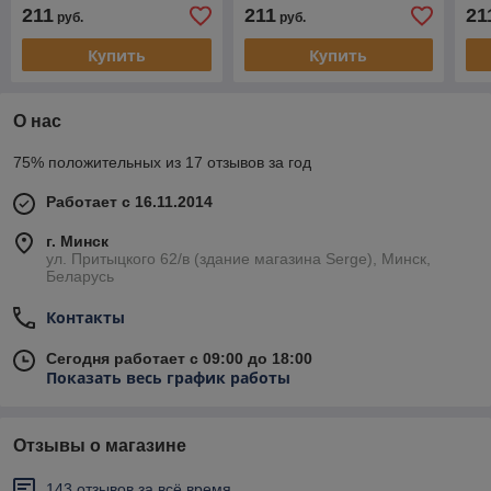
(прямоугольная дуга).
(прямоугольная дуга).
(пр
211
211
21
руб.
руб.
Купить
Купить
О нас
75% положительных из 17 отзывов за год
Работает с 16.11.2014
г. Минск
ул. Притыцкого 62/в (здание магазина Serge), Минск,
Беларусь
Контакты
Сегодня работает с 09:00 до 18:00
Показать весь график работы
Отзывы о магазине
143 отзывов за всё время