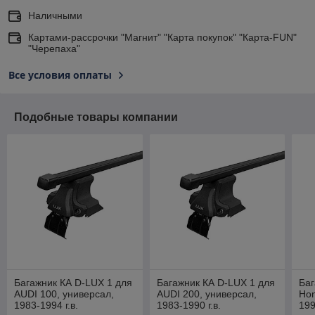
Наличными
Картами-рассрочки "Магнит" "Карта покупок" "Карта-FUN"
"Черепаха"
Все условия оплаты
Подобные товары компании
Багажник КА D-LUX 1 для
Багажник КА D-LUX 1 для
Баг
AUDI 100, универсал,
AUDI 200, универсал,
Hon
1983-1994 г.в.
1983-1990 г.в.
199