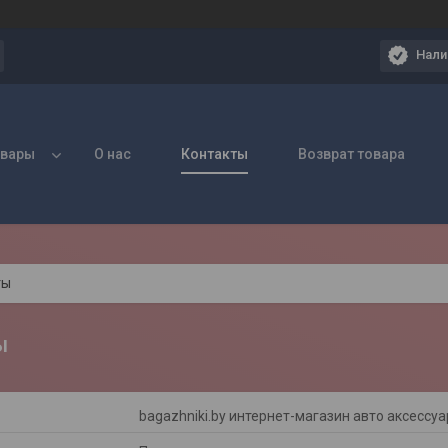
Нали
овары
О нас
Контакты
Возврат товара
ты
ы
bagazhniki.by интернет-магазин авто аксессу