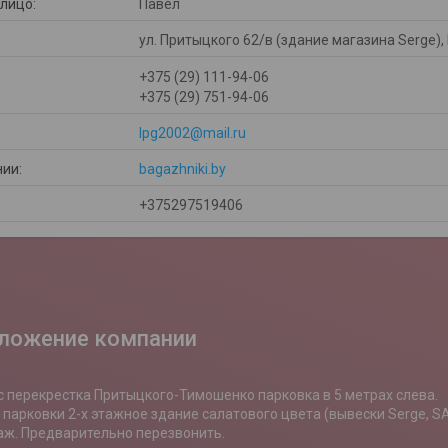
Павел
ул. Притыцкого 62/в (здание магазина Serge),
+375 (29) 111-94-06
+375 (29) 751-94-06
lpg2002@mail.ru
bagazhniki.by
+375297519406
ложение компании
с перекрестка Притыцкого-Тимошенко парковка в 5 метрах слева.

т парковки 2-х этажное здание салатового цвета (вывески Serge, S
аж. Предварительно перезвонить.