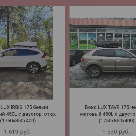
 LUX IRBIS 175 белый
Бокс LUX TAVR 175 ч
й 450L с двустор. откр.
матовый 450L с двустор
(1750х850х400)
(1750х850х400)
1 619
руб.
1 330
руб.