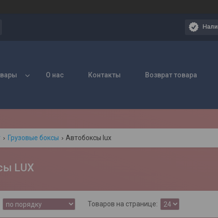
Нали
овары
О нас
Контакты
Возврат товара
г
Грузовые боксы
Автобоксы lux
сы LUX