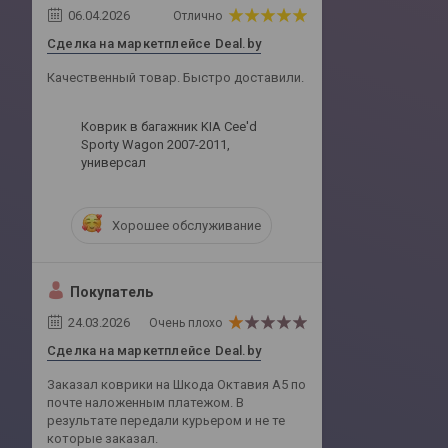
06.04.2026
Отлично
Сделка на маркетплейсе Deal.by
Качественный товар. Быстро доставили.
Коврик в багажник KIA Cee'd
Sporty Wagon 2007-2011,
универсал
Хорошее обслуживание
Покупатель
24.03.2026
Очень плохо
Сделка на маркетплейсе Deal.by
Заказал коврики на Шкода Октавия А5 по
почте наложенным платежом. В
результате передали курьером и не те
которые заказал.