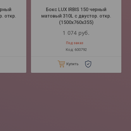
ерный
Бокс LUX IRBIS 150 черный
. откр.
матовый 310L с двустор. откр.
(1500х760х355)
1 074
руб.
Под заказ
600792
Купить