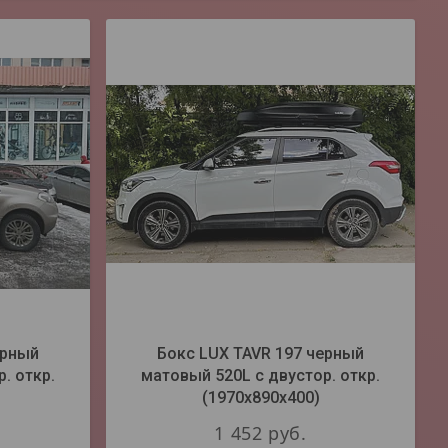
ерный
Бокс LUX TAVR 197 черный
. откр.
матовый 520L с двустор. откр.
(1970х890х400)
1 452
руб.