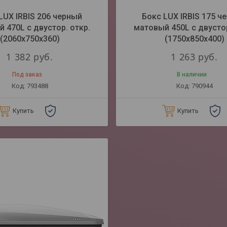
LUX IRBIS 206 черный
Бокс LUX IRBIS 175 ч
 470L с двустор. откр.
матовый 450L с двустор
(2060х750х360)
(1750х850х400)
1 382
руб.
1 263
руб.
Под заказ
В наличии
793488
790944
Купить
Купить