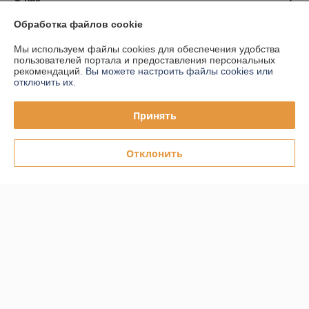
Обработка файлов cookie
Контакты
Мы используем файлы cookies для обеспечения удобства
пользователей портала и предоставления персональных
Доставка и оплата
рекомендаций.
Вы можете настроить файлы cookies или
отключить их.
График работы
Принять
Полная версия сайта
Отклонить
Политика обработки cookies
Сайт создан на платформе Deal.by
Информация для покупателя
Юридическое лицо:
ООО "ПЛАРК ТРЭЙД"
220140, Республика Беларусь, г. Минск, ул. Притыцкого 62/в, ком.02
Регистрационный номер ЕГР: 191237904