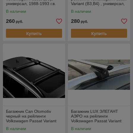
универсал, 1988-1993 г.в.
Variant (B3,B4) , универсал,
(аэродуги)
1988-1996
В наличии
В наличии
260
280
руб.
руб.
Купить
Купить
Багажник Can Otomotiv
Багажник LUX ЭЛЕГАНТ
черный на рейлинги
АЭРО на рейлинги
Volkswagen Passat Variant
Volkswagen Passat Variant
(B3,B4) , универсал, 1988-
(B3,B4) , универсал, 1988-
В наличии
В наличии
1996
1996