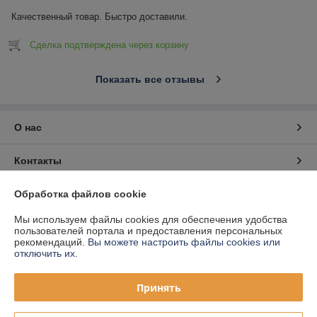
Качественный товар. Быстро доставили.
Сделка подтверждена через корзину
Показать все отзывы
О нас
Контакты
Доставка и оплата
Обработка файлов cookie
Мы используем файлы cookies для обеспечения удобства
График работы
пользователей портала и предоставления персональных
рекомендаций.
Вы можете настроить файлы cookies или
отключить их.
Полная версия сайта
Принять
Политика обработки cookies