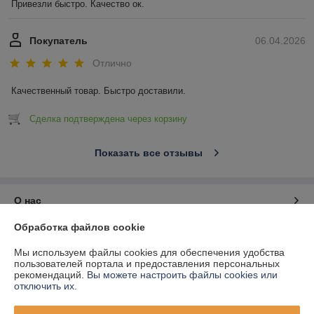
Привезли быстро. Качество ок.
Покупатель
06.04.2026
Отлично
Качественный товар. Быстро доставили.
Сделка подтверждена через корзину
Показать все отзывы
О нас
Обработка файлов cookie
Контакты
Мы используем файлы cookies для обеспечения удобства
пользователей портала и предоставления персональных
Доставка и оплата
рекомендаций.
Вы можете настроить файлы cookies или
отключить их.
График работы