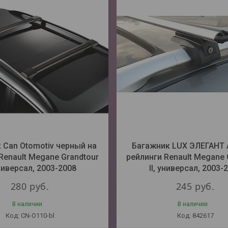
 Can Otomotiv черный на
Багажник LUX ЭЛЕГАНТ 
Renault Megane Grandtour
рейлинги Renault Megane 
универсал, 2003-2008
II, универсал, 2003-
280
руб.
245
руб.
В наличии
В наличии
CN-O110-bl
842617