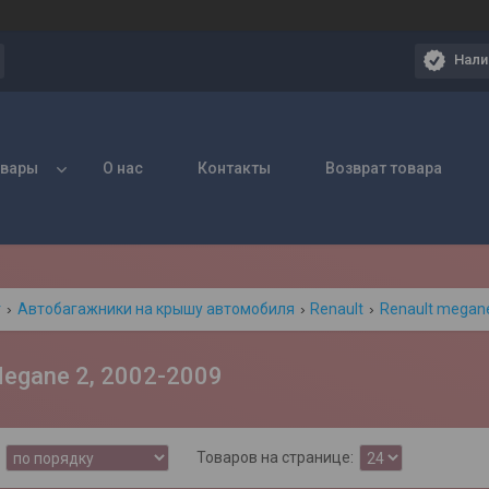
Нали
овары
О нас
Контакты
Возврат товара
г
Автобагажники на крышу автомобиля
Renault
Renault megan
Megane 2, 2002-2009