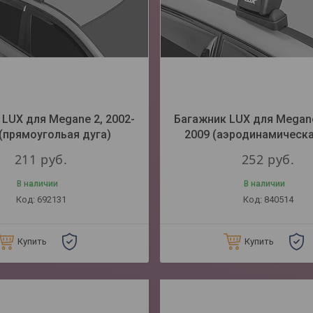
LUX для Megane 2, 2002-
Багажник LUX для Megane
(прямоугольая дуга)
2009 (аэродинамическа
211
руб.
252
руб.
В наличии
В наличии
692131
840514
Купить
Купить