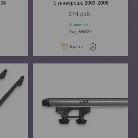
008
II, универсал, 2003-2008
274
руб.
В наличии
846189
Купить