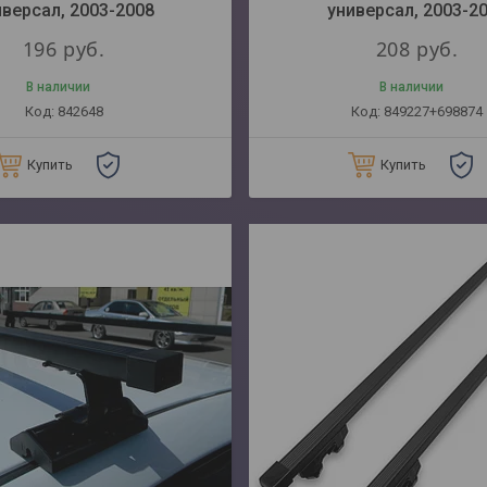
иверсал, 2003-2008
универсал, 2003-2
196
руб.
208
руб.
В наличии
В наличии
842648
849227+698874
Купить
Купить