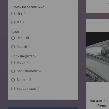
Замок на багажнике
Нет
4
Да
4
Цвет
Черный
1
Серый
1
Производитель
@Lux
17
Can Otomotiv
4
Атлант
4
Евродеталь
1
Багажник 
Renaul