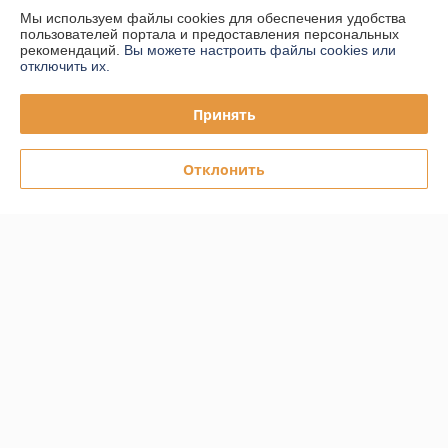
Мы используем файлы cookies для обеспечения удобства
пользователей портала и предоставления персональных
Доставка и оплата
рекомендаций.
Вы можете настроить файлы cookies или
отключить их.
График работы
Принять
Полная версия сайта
Отклонить
Политика обработки cookies
Сайт создан на платформе Deal.by
Информация для покупателя
Юридическое лицо:
ООО "ПЛАРК ТРЭЙД"
220140, Республика Беларусь, г. Минск, ул. Притыцкого 62/в, ком.02
Регистрационный номер ЕГР: 191237904
УНП: 191237904
Регистрационный орган: Администрация Фрунзенского района г.
Минска