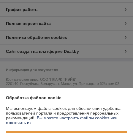
График работы
Полная версия сайта
Политика обработки cookies
Сайт создан на платформе Deal.by
Информация для покупателя
Юридическое лицо:
ООО "ПЛАРК ТРЭЙД"
220140, Республика Беларусь, г. Минск, ул. Притыцкого 62/в, ком.02
Регистрационный номер ЕГР: 191237904
Обработка файлов cookie
УНП: 191237904
Мы используем файлы cookies для обеспечения удобства
Регистрационный орган: Администрация Фрунзенского района г.
пользователей портала и предоставления персональных
Минска
рекомендаций.
Вы можете настроить файлы cookies или
отключить их.
Дата регистрации компании: 24.08.2010