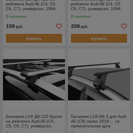
рейлинги Audi A6 (С4, С5,
рейлинги Audi A6 (С4, С5,
С6, С7), универсал, 1994-
С6, С7), универсал, 1994-
2011, 2011-…
2011, 2011-…
В наличии
В наличии
159
208
руб.
руб.
Купить
Купить
Багажник LUX ДА-120 Крыло
Багажник LUX БК-3 для Audi
на рейлинги Audi A6 (С4,
A6 (С8) sedan 2018-... г.в.,
С5, С6, С7), универсал,
прямоугольная дуга
1994-2011, 2011-…