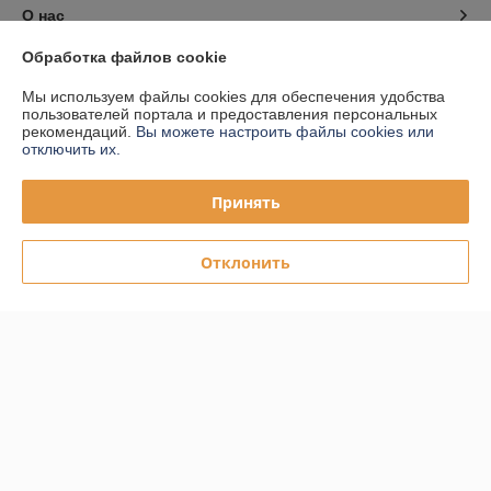
О нас
Обработка файлов cookie
Контакты
Мы используем файлы cookies для обеспечения удобства
пользователей портала и предоставления персональных
Доставка и оплата
рекомендаций.
Вы можете настроить файлы cookies или
отключить их.
График работы
Принять
Полная версия сайта
Отклонить
Политика обработки cookies
Сайт создан на платформе Deal.by
Информация для покупателя
Юридическое лицо:
ООО "ПЛАРК ТРЭЙД"
220140, Республика Беларусь, г. Минск, ул. Притыцкого 62/в, ком.02
Регистрационный номер ЕГР: 191237904