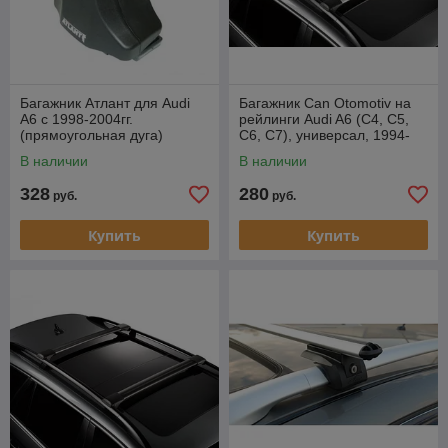
Багажник Атлант для Audi
Багажник Can Otomotiv на
А6 с 1998-2004гг.
рейлинги Audi A6 (С4, С5,
(прямоугольная дуга)
С6, С7), универсал, 1994-
2011, 2011-…
В наличии
В наличии
328
280
руб.
руб.
Купить
Купить