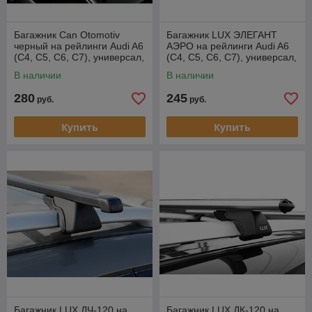
Багажник Can Otomotiv
Багажник LUX ЭЛЕГАНТ
черный на рейлинги Audi A6
АЭРО на рейлинги Audi A6
(С4, С5, С6, С7), универсал,
(С4, С5, С6, С7), универсал,
1994-2011, 2011-…
1994-2011, 2011-…
В наличии
В наличии
280
245
руб.
руб.
Купить
Купить
Багажник LUX ДЧ-120 на
Багажник LUX ДК-120 на