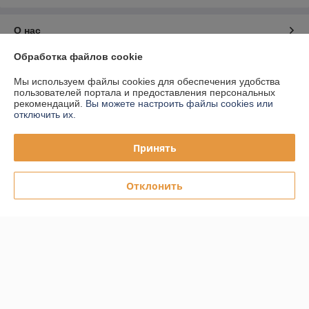
О нас
Обработка файлов cookie
Контакты
Мы используем файлы cookies для обеспечения удобства
пользователей портала и предоставления персональных
Доставка и оплата
рекомендаций.
Вы можете настроить файлы cookies или
отключить их.
График работы
Принять
Полная версия сайта
Отклонить
Политика обработки cookies
Сайт создан на платформе Deal.by
Информация для покупателя
Юридическое лицо:
ООО "ПЛАРК ТРЭЙД"
220140, Республика Беларусь, г. Минск, ул. Притыцкого 62/в, ком.02