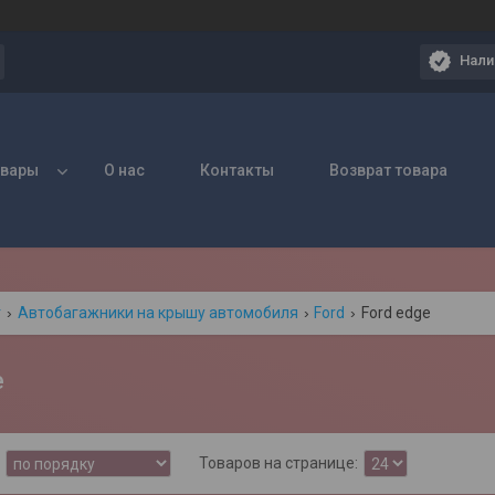
Нали
овары
О нас
Контакты
Возврат товара
г
Автобагажники на крышу автомобиля
Ford
Ford edge
e