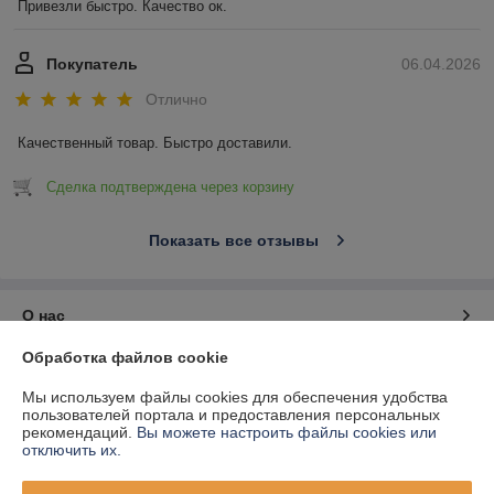
Привезли быстро. Качество ок.
Покупатель
06.04.2026
Отлично
Качественный товар. Быстро доставили.
Сделка подтверждена через корзину
Показать все отзывы
О нас
Обработка файлов cookie
Контакты
Мы используем файлы cookies для обеспечения удобства
пользователей портала и предоставления персональных
Доставка и оплата
рекомендаций.
Вы можете настроить файлы cookies или
отключить их.
График работы