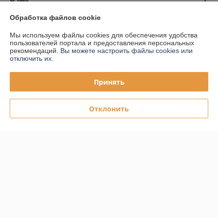
Обработка файлов cookie
Контакты
Мы используем файлы cookies для обеспечения удобства
пользователей портала и предоставления персональных
Доставка и оплата
рекомендаций.
Вы можете настроить файлы cookies или
отключить их.
График работы
Принять
Полная версия сайта
Отклонить
Политика обработки cookies
Сайт создан на платформе Deal.by
Информация для покупателя
Юридическое лицо:
ООО "ПЛАРК ТРЭЙД"
220140, Республика Беларусь, г. Минск, ул. Притыцкого 62/в, ком.02
Регистрационный номер ЕГР: 191237904