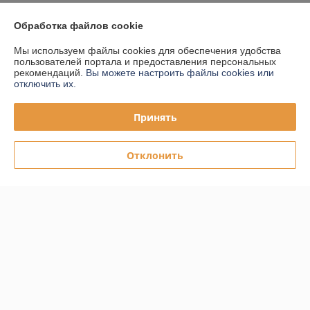
Обработка файлов cookie
Доставка и оплата
Мы используем файлы cookies для обеспечения удобства
График работы
пользователей портала и предоставления персональных
рекомендаций.
Вы можете настроить файлы cookies или
отключить их.
Полная версия сайта
Принять
Политика обработки cookies
Отклонить
Сайт создан на платформе Deal.by
Информация для покупателя
Юридическое лицо:
ООО "ПЛАРК ТРЭЙД"
220140, Республика Беларусь, г. Минск, ул. Притыцкого 62/в, ком.02
Регистрационный номер ЕГР: 191237904
УНП: 191237904
Регистрационный орган: Администрация Фрунзенского района г.
Минска