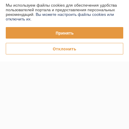
Мы используем файлы cookies для обеспечения удобства
пользователей портала и предоставления персональных
Доставка и оплата
рекомендаций.
Вы можете настроить файлы cookies или
отключить их.
График работы
Принять
Полная версия сайта
Отклонить
Политика обработки cookies
Сайт создан на платформе Deal.by
Информация для покупателя
Юридическое лицо:
ООО "ПЛАРК ТРЭЙД"
220140, Республика Беларусь, г. Минск, ул. Притыцкого 62/в, ком.02
Регистрационный номер ЕГР: 191237904
УНП: 191237904
Регистрационный орган: Администрация Фрунзенского района г.
Минска