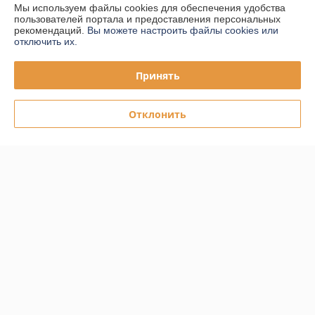
Мы используем файлы cookies для обеспечения удобства
пользователей портала и предоставления персональных
Доставка и оплата
рекомендаций.
Вы можете настроить файлы cookies или
отключить их.
График работы
Принять
Полная версия сайта
Отклонить
Политика обработки cookies
Сайт создан на платформе Deal.by
Информация для покупателя
Юридическое лицо:
ООО "ПЛАРК ТРЭЙД"
220140, Республика Беларусь, г. Минск, ул. Притыцкого 62/в, ком.02
Регистрационный номер ЕГР: 191237904
УНП: 191237904
Регистрационный орган: Администрация Фрунзенского района г.
Минска