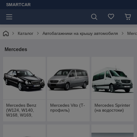
SMARTCAR
Каталог
Автобагажники на крышу автомобиля
Merc
Mercedes
Mercedes Benz
Mercedes Vito (Т-
Mercedes Sprinter
(W124, W140,
профиль)
(на водостоки)
W168, W169,
W201, W202,
W203, W204,
W210, W211,
W212, W251)