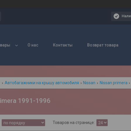
Нали
овары
О нас
Контакты
Возврат товара
г
Автобагажники на крышу автомобиля
Nissan
Nissan primera
rimera 1991-1996