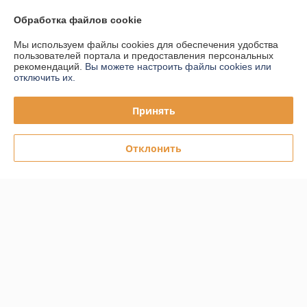
Обработка файлов cookie
Контакты
Мы используем файлы cookies для обеспечения удобства
пользователей портала и предоставления персональных
Доставка и оплата
рекомендаций.
Вы можете настроить файлы cookies или
отключить их.
График работы
Принять
Полная версия сайта
Отклонить
Политика обработки cookies
Сайт создан на платформе Deal.by
Информация для покупателя
Юридическое лицо:
ООО "ПЛАРК ТРЭЙД"
220140, Республика Беларусь, г. Минск, ул. Притыцкого 62/в, ком.02
Регистрационный номер ЕГР: 191237904
УНП: 191237904