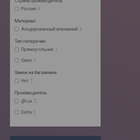
Страна производитель
Россия
4
Материал
Анодированный алюминий
3
Тип поперечин
Прямоугольник
1
Овал
1
Замок на багажнике
Нет
2
Производитель
@Lux
2
Delta
2