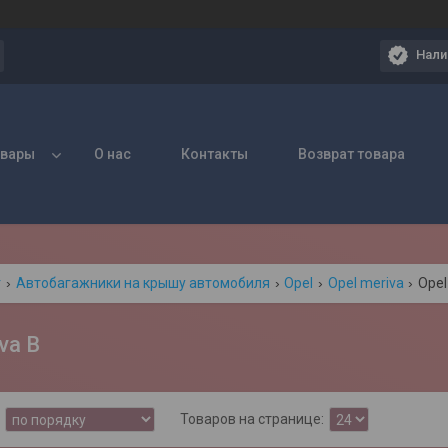
Нали
овары
О нас
Контакты
Возврат товара
г
Автобагажники на крышу автомобиля
Opel
Opel meriva
Opel
va B