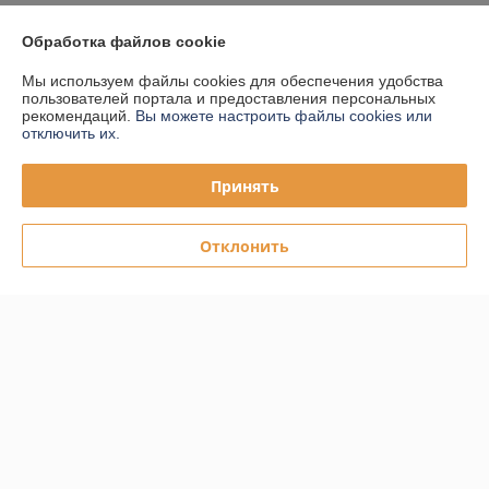
Доставка и оплата
Обработка файлов cookie
Мы используем файлы cookies для обеспечения удобства
График работы
пользователей портала и предоставления персональных
рекомендаций.
Вы можете настроить файлы cookies или
отключить их.
Полная версия сайта
Принять
Политика обработки cookies
Отклонить
Сайт создан на платформе Deal.by
Информация для покупателя
Юридическое лицо:
ООО "ПЛАРК ТРЭЙД"
220140, Республика Беларусь, г. Минск, ул. Притыцкого 62/в, ком.02
Регистрационный номер ЕГР: 191237904
УНП: 191237904
Регистрационный орган: Администрация Фрунзенского района г.
Минска