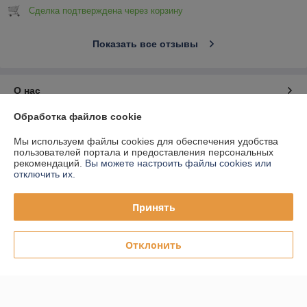
Сделка подтверждена через корзину
Показать все отзывы
О нас
Обработка файлов cookie
Контакты
Мы используем файлы cookies для обеспечения удобства
пользователей портала и предоставления персональных
Доставка и оплата
рекомендаций.
Вы можете настроить файлы cookies или
отключить их.
График работы
Принять
Полная версия сайта
Отклонить
Политика обработки cookies
Сайт создан на платформе Deal.by