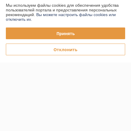
Мы используем файлы cookies для обеспечения удобства
пользователей портала и предоставления персональных
Доставка и оплата
рекомендаций.
Вы можете настроить файлы cookies или
отключить их.
График работы
Принять
Полная версия сайта
Отклонить
Политика обработки cookies
Сайт создан на платформе Deal.by
Информация для покупателя
Юридическое лицо:
ООО "ПЛАРК ТРЭЙД"
220140, Республика Беларусь, г. Минск, ул. Притыцкого 62/в, ком.02
Регистрационный номер ЕГР: 191237904
УНП: 191237904
Регистрационный орган: Администрация Фрунзенского района г.
Минска