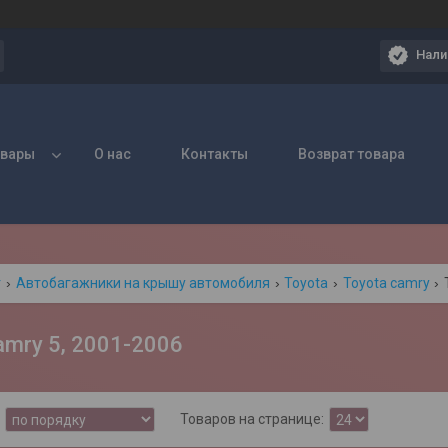
Нали
овары
О нас
Контакты
Возврат товара
г
Автобагажники на крышу автомобиля
Toyota
Toyota camry
amry 5, 2001-2006