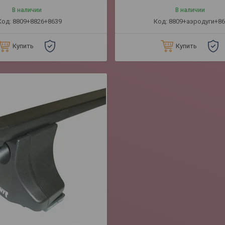
В наличии
В наличии
8809+8826+8639
8809+аэродуги+86
Купить
Купить