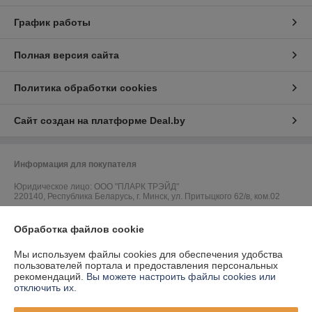
График работы
Полная версия сайта
Политика обработки cookies
Сайт создан на платформе Deal.by
Информация для покупателя
Юридическое лицо:
ООО "ПЛАРК ТРЭЙД"
220140, Республика Беларусь, г. Минск, ул. Притыцкого 62/в, ком.02
Регистрационный номер ЕГР: 191237904
Обработка файлов cookie
УНП: 191237904
Мы используем файлы cookies для обеспечения удобства
Регистрационный орган: Администрация Фрунзенского района г.
пользователей портала и предоставления персональных
Минска
рекомендаций.
Вы можете настроить файлы cookies или
отключить их.
Дата регистрации компании: 24.08.2010