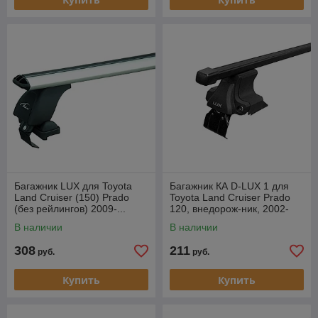
Багажник LUX для Toyota
Багажник КА D-LUX 1 для
Land Cruiser (150) Prado
Toyota Land Cruiser Prado
(без рейлингов) 2009-...
120, внедорож-ник, 2002-
аэродуги
2009 г.в. (прямоугольная
В наличии
В наличии
дуга).
308
211
руб.
руб.
Купить
Купить