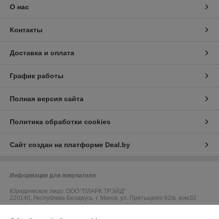
О нас
Контакты
Доставка и оплата
График работы
Полная версия сайта
Политика обработки cookies
Сайт создан на платформе Deal.by
Информация для покупателя
Юридическое лицо:
ООО "ПЛАРК ТРЭЙД"
220140, Республика Беларусь, г. Минск, ул. Притыцкого 62/в, ком.02
Регистрационный номер ЕГР: 191237904