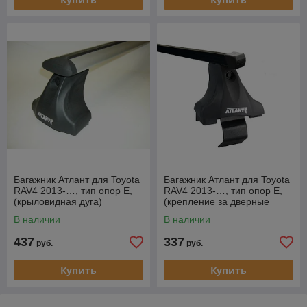
Багажник Атлант для Toyota
Багажник Атлант для Toyota
RAV4 2013-…, тип опор Е,
RAV4 2013-…, тип опор Е,
(крыловидная дуга)
(крепление за дверные
проемы) (прямоугольная
В наличии
В наличии
дуга)
437
337
руб.
руб.
Купить
Купить