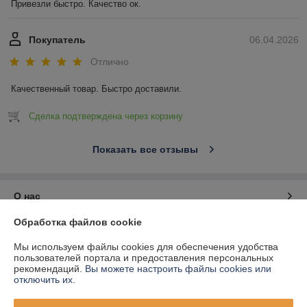
Привезли быстро. Качество ок.
Покупатель
06.04.2026
Отлично
Качественный товар. Быстро доставили.
Сделка подтверждена через корзину
Показать все отзывы
О нас
Обработка файлов cookie
Контакты
Мы используем файлы cookies для обеспечения удобства
пользователей портала и предоставления персональных
Доставка и оплата
рекомендаций.
Вы можете настроить файлы cookies или
отключить их.
График работы