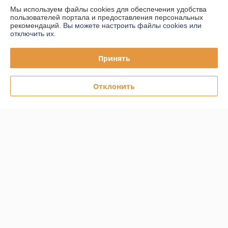
Мы используем файлы cookies для обеспечения удобства
пользователей портала и предоставления персональных
Доставка и оплата
рекомендаций.
Вы можете настроить файлы cookies или
отключить их.
График работы
Принять
Полная версия сайта
Отклонить
Политика обработки cookies
Сайт создан на платформе Deal.by
Информация для покупателя
Юридическое лицо:
ООО "ПЛАРК ТРЭЙД"
220140, Республика Беларусь, г. Минск, ул. Притыцкого 62/в, ком.02
Регистрационный номер ЕГР: 191237904
УНП: 191237904
Регистрационный орган: Администрация Фрунзенского района г.
Минска