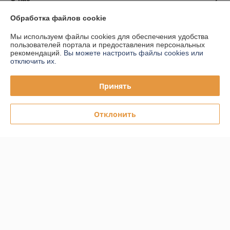
Обработка файлов cookie
Контакты
Мы используем файлы cookies для обеспечения удобства
пользователей портала и предоставления персональных
Доставка и оплата
рекомендаций.
Вы можете настроить файлы cookies или
отключить их.
График работы
Принять
Полная версия сайта
Отклонить
Политика обработки cookies
Сайт создан на платформе Deal.by
Информация для покупателя
Юридическое лицо:
ООО "ПЛАРК ТРЭЙД"
220140, Республика Беларусь, г. Минск, ул. Притыцкого 62/в, ком.02
Регистрационный номер ЕГР: 191237904