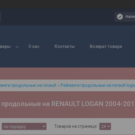
Нали
овары
О нас
Контакты
Возврат товара
инги продольные на renault
Рейлинги продольные на renault log
и продольные на RENAULT LOGAN 2004-201