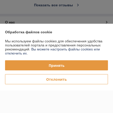
Показать все отзывы
О нас
Обработка файлов cookie
Контакты
Мы используем файлы cookies для обеспечения удобства
пользователей портала и предоставления персональных
Доставка и оплата
рекомендаций.
Вы можете настроить файлы cookies или
отключить их.
График работы
Принять
Полная версия сайта
Отклонить
Политика обработки cookies
Сайт создан на платформе Deal.by
Информация для покупателя