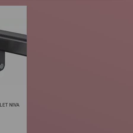
LET NIVA
)