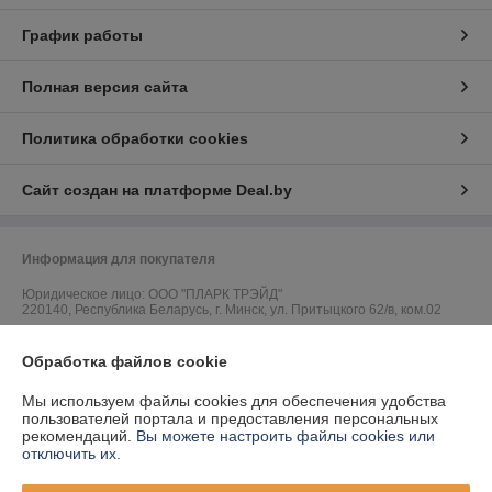
График работы
Полная версия сайта
Политика обработки cookies
Сайт создан на платформе Deal.by
Информация для покупателя
Юридическое лицо:
ООО "ПЛАРК ТРЭЙД"
220140, Республика Беларусь, г. Минск, ул. Притыцкого 62/в, ком.02
Регистрационный номер ЕГР: 191237904
Обработка файлов cookie
УНП: 191237904
Мы используем файлы cookies для обеспечения удобства
Регистрационный орган: Администрация Фрунзенского района г.
пользователей портала и предоставления персональных
Минска
рекомендаций.
Вы можете настроить файлы cookies или
отключить их.
Дата регистрации компании: 24.08.2010