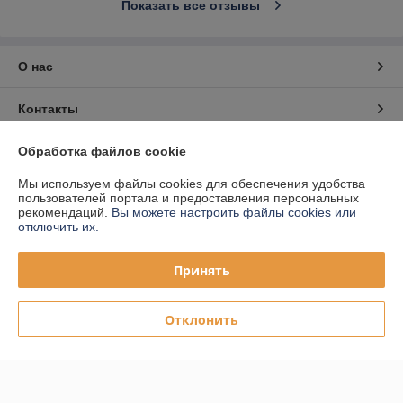
Показать все отзывы
О нас
Контакты
Доставка и оплата
Обработка файлов cookie
Мы используем файлы cookies для обеспечения удобства
График работы
пользователей портала и предоставления персональных
рекомендаций.
Вы можете настроить файлы cookies или
отключить их.
Полная версия сайта
Принять
Политика обработки cookies
Отклонить
Сайт создан на платформе Deal.by
Информация для покупателя