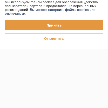
Мы используем файлы cookies для обеспечения удобства
пользователей портала и предоставления персональных
Доставка и оплата
рекомендаций.
Вы можете настроить файлы cookies или
отключить их.
График работы
Принять
Полная версия сайта
Отклонить
Политика обработки cookies
Сайт создан на платформе Deal.by
Информация для покупателя
Юридическое лицо:
ООО "ПЛАРК ТРЭЙД"
220140, Республика Беларусь, г. Минск, ул. Притыцкого 62/в, ком.02
Регистрационный номер ЕГР: 191237904
УНП: 191237904
Регистрационный орган: Администрация Фрунзенского района г.
Минска