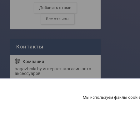
Добавить отзыв
Все отзывы
bagazhniki.by интернет-магазин авто
аксессуаров
ул. Притыцкого 62/в (здание магазина
Мы используем файлы cookie
Serge), Минск, Беларусь
Павел