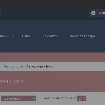
Нали
овары
О нас
Контакты
Возврат товара
г
Автошторки
Автошторки lexus
рки Lexus