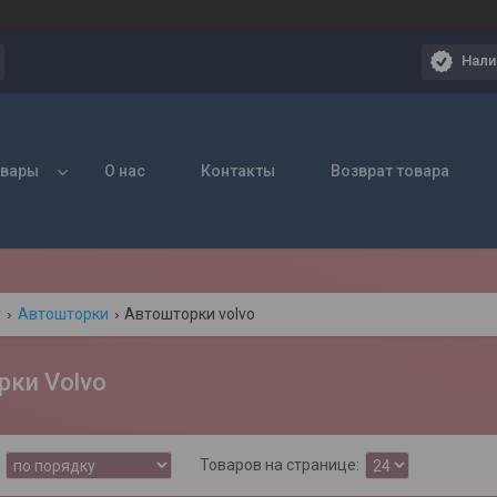
Нали
овары
О нас
Контакты
Возврат товара
г
Автошторки
Автошторки volvo
ки Volvo