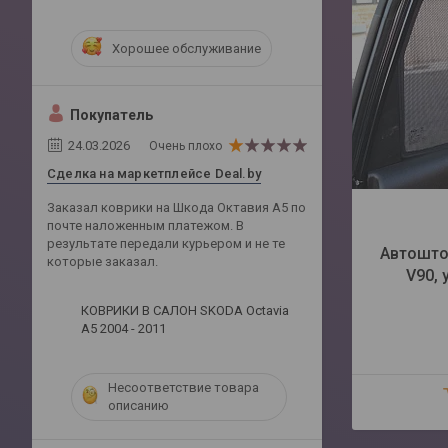
Хорошее обслуживание
Покупатель
24.03.2026
Очень плохо
Сделка на маркетплейсе Deal.by
Заказал коврики на Шкода Октавия А5 по
почте наложенным платежом. В
результате передали курьером и не те
Автошто
которые заказал.
V90, 
КОВРИКИ В САЛОН SKODA Octavia
A5 2004 - 2011
Несоответствие товара
описанию