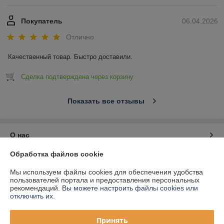
Покупатель
06.04.2026
Отлично
Качественный товар. Быстро доставили.
Сделка подтверждена через корзину
Показать все отзывы
О нас
Обработка файлов cookie
Контакты
Мы используем файлы cookies для обеспечения удобства
пользователей портала и предоставления персональных
Доставка и оплата
рекомендаций.
Вы можете настроить файлы cookies или
отключить их.
График работы
Принять