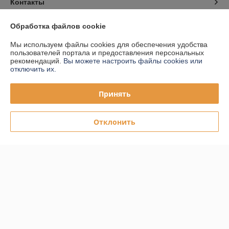
Контакты
Доставка и оплата
Обработка файлов cookie
Мы используем файлы cookies для обеспечения удобства
График работы
пользователей портала и предоставления персональных
рекомендаций.
Вы можете настроить файлы cookies или
отключить их.
Полная версия сайта
Принять
Политика обработки cookies
Отклонить
Сайт создан на платформе Deal.by
Информация для покупателя
Юридическое лицо:
ООО "ПЛАРК ТРЭЙД"
220140, Республика Беларусь, г. Минск, ул. Притыцкого 62/в, ком.02
Регистрационный номер ЕГР: 191237904
УНП: 191237904
Регистрационный орган: Администрация Фрунзенского района г.