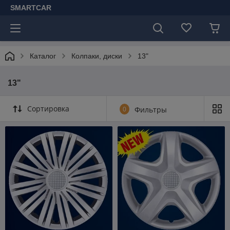
SMARTCAR
Каталог
Колпаки, диски
13"
13"
Сортировка
0
Фильтры