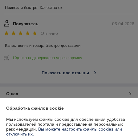
Привезли быстро. Качество ок.
Покупатель
06.04.2026
Отлично
Качественный товар. Быстро доставили.
Сделка подтверждена через корзину
Показать все отзывы
О нас
Обработка файлов cookie
Контакты
Мы используем файлы cookies для обеспечения удобства
Доставка и оплата
пользователей портала и предоставления персональных
рекомендаций.
Вы можете настроить файлы cookies или
отключить их.
График работы