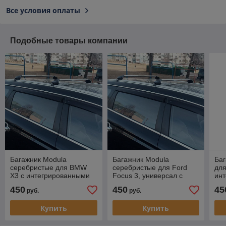
Все условия оплаты
Подобные товары компании
Багажник Modula
Багажник Modula
Баг
серебристые для BMW
серебристые для Ford
дл
X3 с интегрированными
Focus 3, универсал с
ин
рейлингами
интегрированными
ре
450
450
45
руб.
руб.
рейлингами
Купить
Купить