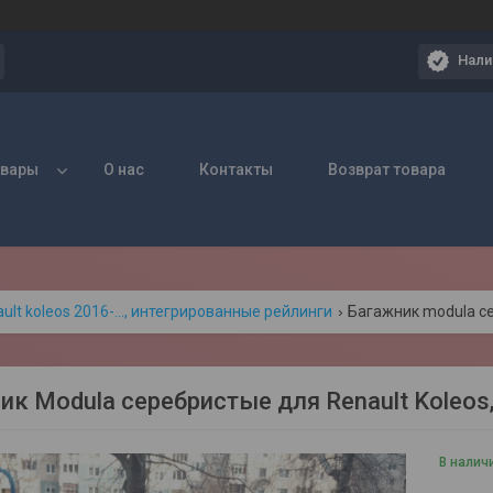
Нали
овары
О нас
Контакты
Возврат товара
ult koleos 2016-..., интегрированные рейлинги
ик Modula серебристые для Renault Koleos
В налич