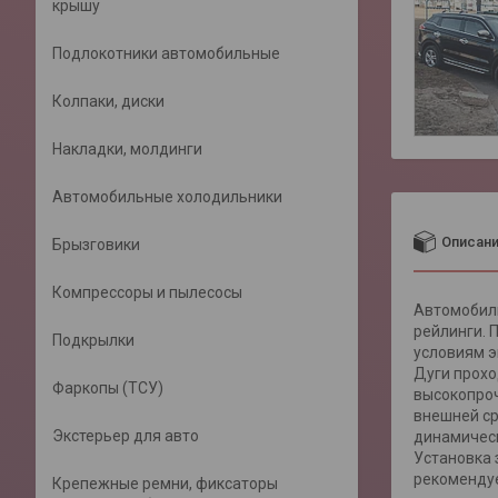
крышу
Подлокотники автомобильные
Колпаки, диски
Накладки, молдинги
Автомобильные холодильники
Описан
Брызговики
Компрессоры и пылесосы
Автомобиль
рейлинги. 
Подкрылки
условиям э
Дуги прохо
Фаркопы (ТСУ)
высокопроч
внешней ср
Экстерьер для авто
динамическ
Установка 
рекоменду
Крепежные ремни, фиксаторы