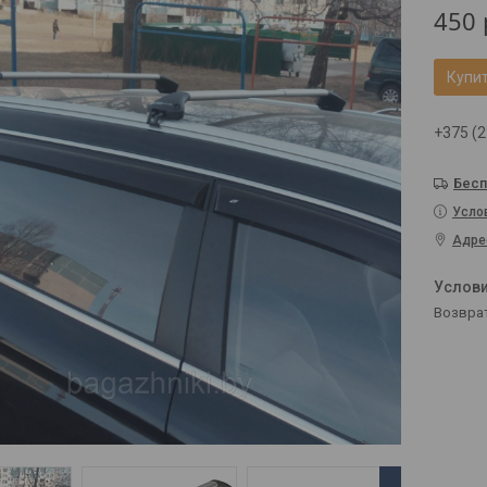
450
Купи
+375 (2
Бесп
Усло
Адре
возвра