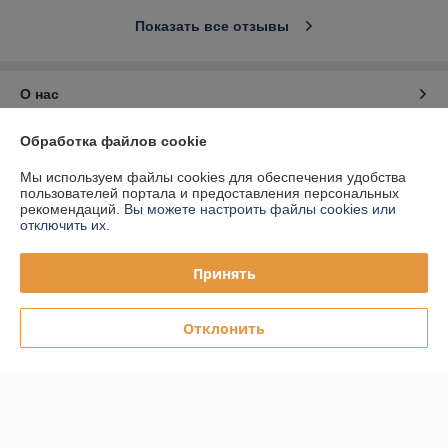
Показать все отзывы
О нас
Обработка файлов cookie
Контакты
Мы используем файлы cookies для обеспечения удобства
Доставка и оплата
пользователей портала и предоставления персональных
рекомендаций.
Вы можете настроить файлы cookies или
отключить их.
График работы
Принять
Полная версия сайта
Отклонить
Политика обработки cookies
Сайт создан на платформе Deal.by
Информация для покупателя