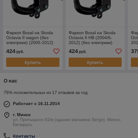
Фаркоп Bosal на Skoda
Фаркоп Bosal на Skoda
Фар
Octavia II wagon (без
Octavia II HB (2004/6-
Oct
электрики) (2005-2012)
2012) (без электрики)
201
424
424
37
руб.
руб.
Купить
Купить
О нас
75% положительных из 17 отзывов за год
Работает с 16.11.2014
г. Минск
ул. Притыцкого 62/в (здание магазина Serge), Минск,
Беларусь
Контакты