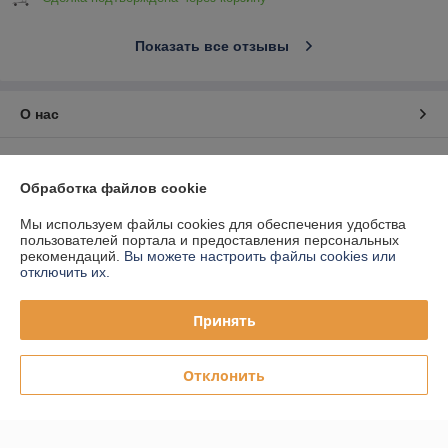
Показать все отзывы
О нас
Контакты
Обработка файлов cookie
Доставка и оплата
Мы используем файлы cookies для обеспечения удобства
пользователей портала и предоставления персональных
График работы
рекомендаций.
Вы можете настроить файлы cookies или
отключить их.
Полная версия сайта
Принять
Политика обработки cookies
Отклонить
Сайт создан на платформе Deal.by