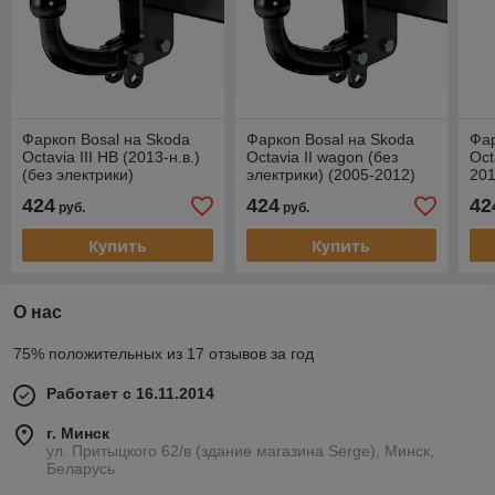
Фаркоп Bosal на Skoda
Фаркоп Bosal на Skoda
Фар
Octavia III HB (2013-н.в.)
Octavia II wagon (без
Oct
(без электрики)
электрики) (2005-2012)
201
424
424
42
руб.
руб.
Купить
Купить
О нас
75% положительных из 17 отзывов за год
Работает с 16.11.2014
г. Минск
ул. Притыцкого 62/в (здание магазина Serge), Минск,
Беларусь