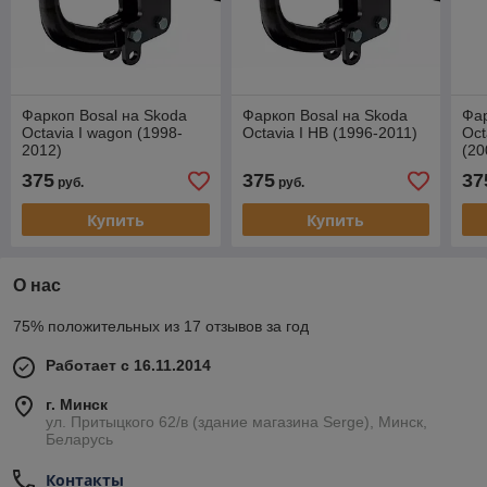
Фаркоп Bosal на Skoda
Фаркоп Bosal на Skoda
Фар
Octavia I wagon (1998-
Octavia I HB (1996-2011)
Oct
2012)
(20
375
375
37
руб.
руб.
Купить
Купить
О нас
75% положительных из 17 отзывов за год
Работает с 16.11.2014
г. Минск
ул. Притыцкого 62/в (здание магазина Serge), Минск,
Беларусь
Контакты