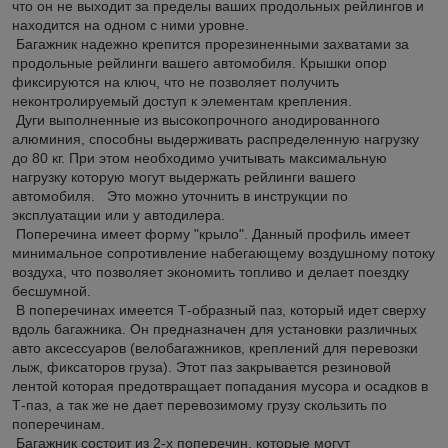
что он не выходит за пределы ваших продольных рейлингов и
находится на одном с ними уровне.
Багажник надежно крепится прорезиненными захватами за
продольные рейлинги вашего автомобиля. Крышки опор
фиксируются на ключ, что не позволяет получить
неконтролируемый доступ к элементам крепления.
Дуги выполненные из высокопрочного анодированного
алюминия, способны выдерживать распределенную нагрузку
до 80 кг. При этом необходимо учитывать максимальную
нагрузку которую могут выдержать рейлинги вашего
автомобиля. Это можно уточнить в инструкции по
эксплуатации или у автодилера.
Поперечина имеет форму "крыло". Данный профиль имеет
минимальное сопротивление набегающему воздушному потоку
воздуха, что позволяет экономить топливо и делает поездку
бесшумной.
В поперечинах имеется Т-образный паз, который идет сверху
вдоль багажника. Он предназначен для установки различных
авто аксессуаров (велобагажников, креплений для перевозки
лыж, фиксаторов груза). Этот паз закрывается резиновой
лентой которая предотвращает попадания мусора и осадков в
Т-паз, а так же не дает перевозимому грузу скользить по
поперечинам.
Багажник состоит из 2-х поперечин, которые могут