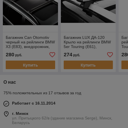
Багажник Can Otomotiv
Багажник LUX ДА-120
Баг
черный на рейлинги BMW
Крыло на рейлинги BMW
рей
X3 (E83), внедорожник,
5er Touring (E61),
Tou
2003-2010
универсал, 2003-2010
20
280
274
28
руб.
руб.
Купить
Купить
О нас
75% положительных из 17 отзывов за год
Работает с 16.11.2014
г. Минск
ул. Притыцкого 62/в (здание магазина Serge), Минск,
Беларусь