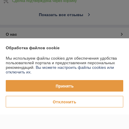
Сделка подтверждена через корзину
Показать все отзывы
О нас
Обработка файлов cookie
Контакты
Мы используем файлы cookies для обеспечения удобства
Доставка и оплата
пользователей портала и предоставления персональных
рекомендаций.
Вы можете настроить файлы cookies или
отключить их.
График работы
Принять
Полная версия сайта
Отклонить
Политика обработки cookies
Сайт создан на платформе Deal.by