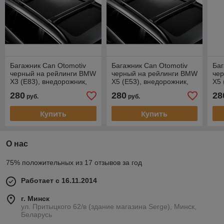
Багажник Can Otomotiv
Багажник Can Otomotiv
Баг
черный на рейлинги BMW
черный на рейлинги BMW
че
X3 (E83), внедорожник,
X5 (E53), внедорожник,
X5 
2003-2010
1999-2006
20
280
280
28
руб.
руб.
Купить
Купить
О нас
75% положительных из 17 отзывов за год
Работает с 16.11.2014
г. Минск
ул. Притыцкого 62/в (здание магазина Serge), Минск,
Беларусь