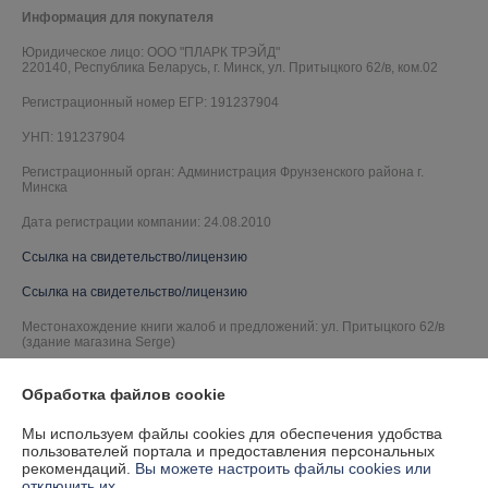
Информация для покупателя
Юридическое лицо:
ООО "ПЛАРК ТРЭЙД"
220140, Республика Беларусь, г. Минск, ул. Притыцкого 62/в, ком.02
Регистрационный номер ЕГР: 191237904
УНП: 191237904
Регистрационный орган: Администрация Фрунзенского района г.
Минска
Дата регистрации компании: 24.08.2010
Ссылка на свидетельство/лицензию
Ссылка на свидетельство/лицензию
Местонахождение книги жалоб и предложений: ул. Притыцкого 62/в
(здание магазина Serge)
Обработка файлов cookie
Мы используем файлы cookies для обеспечения удобства
пользователей портала и предоставления персональных
рекомендаций.
Вы можете настроить файлы cookies или
отключить их.