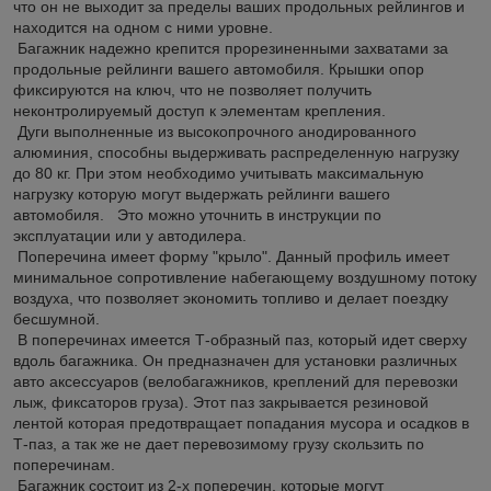
что он не выходит за пределы ваших продольных рейлингов и
находится на одном с ними уровне.
Багажник надежно крепится прорезиненными захватами за
продольные рейлинги вашего автомобиля. Крышки опор
фиксируются на ключ, что не позволяет получить
неконтролируемый доступ к элементам крепления.
Дуги выполненные из высокопрочного анодированного
алюминия, способны выдерживать распределенную нагрузку
до 80 кг. При этом необходимо учитывать максимальную
нагрузку которую могут выдержать рейлинги вашего
автомобиля. Это можно уточнить в инструкции по
эксплуатации или у автодилера.
Поперечина имеет форму "крыло". Данный профиль имеет
минимальное сопротивление набегающему воздушному потоку
воздуха, что позволяет экономить топливо и делает поездку
бесшумной.
В поперечинах имеется Т-образный паз, который идет сверху
вдоль багажника. Он предназначен для установки различных
авто аксессуаров (велобагажников, креплений для перевозки
лыж, фиксаторов груза). Этот паз закрывается резиновой
лентой которая предотвращает попадания мусора и осадков в
Т-паз, а так же не дает перевозимому грузу скользить по
поперечинам.
Багажник состоит из 2-х поперечин, которые могут