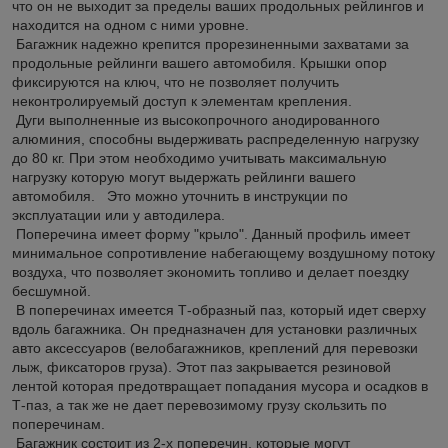
что он не выходит за пределы ваших продольных рейлингов и
находится на одном с ними уровне.
Багажник надежно крепится прорезиненными захватами за
продольные рейлинги вашего автомобиля. Крышки опор
фиксируются на ключ, что не позволяет получить
неконтролируемый доступ к элементам крепления.
Дуги выполненные из высокопрочного анодированного
алюминия, способны выдерживать распределенную нагрузку
до 80 кг. При этом необходимо учитывать максимальную
нагрузку которую могут выдержать рейлинги вашего
автомобиля. Это можно уточнить в инструкции по
эксплуатации или у автодилера.
Поперечина имеет форму "крыло". Данный профиль имеет
минимальное сопротивление набегающему воздушному потоку
воздуха, что позволяет экономить топливо и делает поездку
бесшумной.
В поперечинах имеется Т-образный паз, который идет сверху
вдоль багажника. Он предназначен для установки различных
авто аксессуаров (велобагажников, креплений для перевозки
лыж, фиксаторов груза). Этот паз закрывается резиновой
лентой которая предотвращает попадания мусора и осадков в
Т-паз, а так же не дает перевозимому грузу скользить по
поперечинам.
Багажник состоит из 2-х поперечин, которые могут