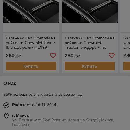
Багажник Can Otomotiv на
Багажник Can Otomotiv на
Баг
рейлинги Chevrolet Tahoe
рейлинги Chevrolet
чер
II, внедорожник, 1999-
Tracker, внедорожник,
Che
2007
1998-2004
вн
280
280
28
руб.
руб.
Купить
Купить
О нас
75% положительных из 17 отзывов за год
Работает с 16.11.2014
г. Минск
ул. Притыцкого 62/в (здание магазина Serge), Минск,
Беларусь