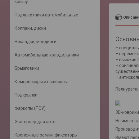
крышу
Подлокотники автомобильные
Описан
Колпаки, диски
Основны
Накладки, молдинги
– специаль
– перемычк
Автомобильные холодильники
– высокие 
– оригинал
Брызговики
существенн
– антискол
Компрессоры и пылесосы
Полиуретан
Подкрылки
Фаркопы (ТСУ)
3D-коврики
Не имеют з
Экстерьер для авто
Производит
Крепежные ремни, фиксаторы
Имеют пере