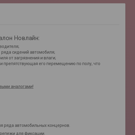
алон Новлайн:
водителя;
 ряда сидений автомобиля;
ля от загрязнения и влаги;
и препятствующая его перемещению по полу, что
овыми аналогами!
для ряда автомобильных концернов.
крепежи для фиксации.