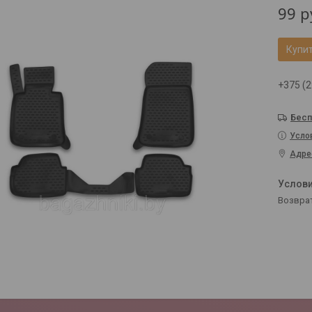
99
р
Купи
+375 (2
Бесп
Усло
Адре
возвра