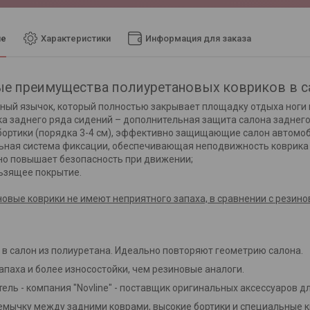
ие
Характеристики
Информация для заказа
е преимущества полиуретановых ковриков в с
ный язычок, который полностью закрывает площадку отдыха ноги 
а заднего ряда сидений – дополнительная защита салона заднего
бортики (порядка 3-4 см), эффективно защищающие салон автомоби
ьная система фиксации, обеспечивающая неподвижность коврика 
о повышает безопасность при движении;
ьзящее покрытие.
овые коврики не имеют неприятного запаха, в сравнении с резин
 в салон из полиуретана. Идеально повторяют геометрию салона.
апаха и более износостойки, чем резиновые аналоги.
ель - компания "Novline" - поставщик оригинальных аксессуаров 
мычку между задними коврами, высокие бортики и специальные 