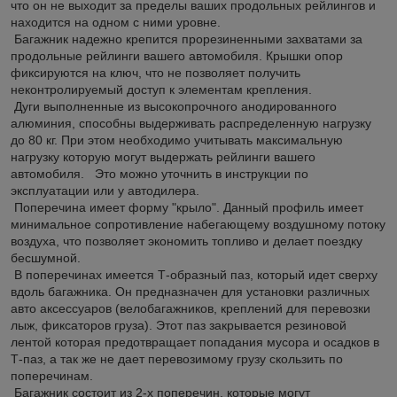
что он не выходит за пределы ваших продольных рейлингов и
находится на одном с ними уровне.
Багажник надежно крепится прорезиненными захватами за
продольные рейлинги вашего автомобиля. Крышки опор
фиксируются на ключ, что не позволяет получить
неконтролируемый доступ к элементам крепления.
Дуги выполненные из высокопрочного анодированного
алюминия, способны выдерживать распределенную нагрузку
до 80 кг. При этом необходимо учитывать максимальную
нагрузку которую могут выдержать рейлинги вашего
автомобиля. Это можно уточнить в инструкции по
эксплуатации или у автодилера.
Поперечина имеет форму "крыло". Данный профиль имеет
минимальное сопротивление набегающему воздушному потоку
воздуха, что позволяет экономить топливо и делает поездку
бесшумной.
В поперечинах имеется Т-образный паз, который идет сверху
вдоль багажника. Он предназначен для установки различных
авто аксессуаров (велобагажников, креплений для перевозки
лыж, фиксаторов груза). Этот паз закрывается резиновой
лентой которая предотвращает попадания мусора и осадков в
Т-паз, а так же не дает перевозимому грузу скользить по
поперечинам.
Багажник состоит из 2-х поперечин, которые могут