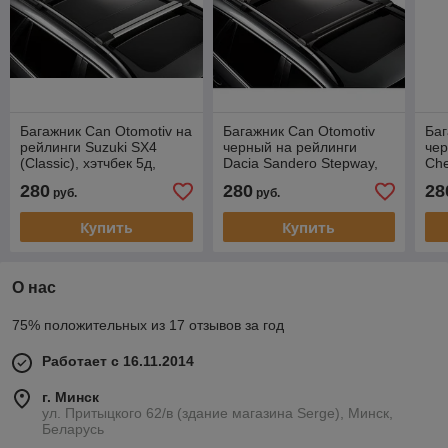
Багажник Can Otomotiv на
Багажник Can Otomotiv
Баг
рейлинги Suzuki SX4
черный на рейлинги
чер
(Classic), хэтчбек 5д,
Dacia Sandero Stepway,
Che
2006-2014
хэтчбек, 2009-…
вн
280
280
28
руб.
руб.
Купить
Купить
О нас
75% положительных из 17 отзывов за год
Работает с 16.11.2014
г. Минск
ул. Притыцкого 62/в (здание магазина Serge), Минск,
Беларусь