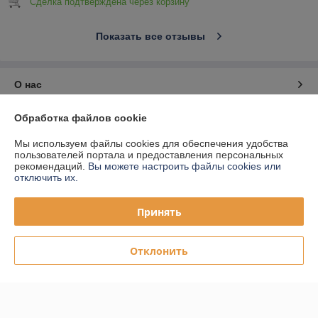
Сделка подтверждена через корзину
Показать все отзывы
О нас
Обработка файлов cookie
Контакты
Мы используем файлы cookies для обеспечения удобства
Доставка и оплата
пользователей портала и предоставления персональных
рекомендаций.
Вы можете настроить файлы cookies или
отключить их.
График работы
Принять
Полная версия сайта
Отклонить
Политика обработки cookies
Сайт создан на платформе Deal.by