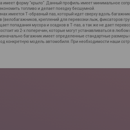
 имеет форму "крыло". Данный профиль имеет минимальное сопр
экономить топливо и делает поездку бесшумной.
нах имеется Т-образный паз, который идет сверху вдоль багажник
в (велобагажников, креплений для перевозки лыж, фиксаторов гру
ает попадания мусора и осадков в Т-паз, а так же не дает перево
остоит из 2-х поперечин, которые могут устанавливаться в любом
изначально багажник имеет определенные стандартные размеры (д
под конкретную модель автомобиля. При необходимости наши сотру