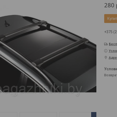
280
Купи
+375 (2
Бесп
Усло
Адре
возвра