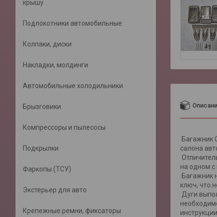
крышу
Подлокотники автомобильные
Колпаки, диски
Накладки, молдинги
Автомобильные холодильники
Описан
Брызговики
Компрессоры и пылесосы
Багажник C
Подкрылки
салона авт
Отличитель
на одном с
Фаркопы (ТСУ)
Багажник н
ключ, что 
Экстерьер для авто
Дуги выпол
необходимо
Крепежные ремни, фиксаторы
инструкции