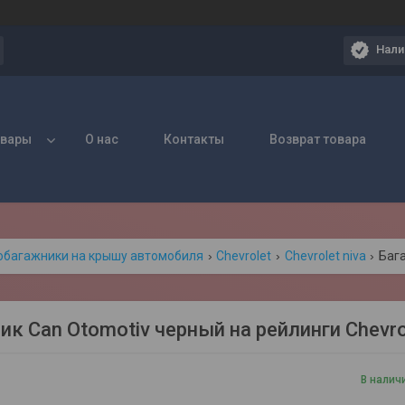
Нали
овары
О нас
Контакты
Возврат товара
обагажники на крышу автомобиля
Chevrolet
Chevrolet niva
ик Can Otomotiv черный на рейлинги Chevro
В налич