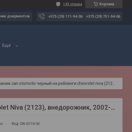
143 отзыва
Корзина
чие документов
+375 (29) 111-94-06
+375 (29) 751-94-06
Ещё
Багажник can otomotiv черный на рейлинги chevrolet niva (2123), внедорожник, 2002-…
let Niva (2123), внедорожник, 2002-…
ии
Код:
CN-O110-bl